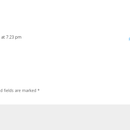
 at 7:23 pm
ed fields are marked
*