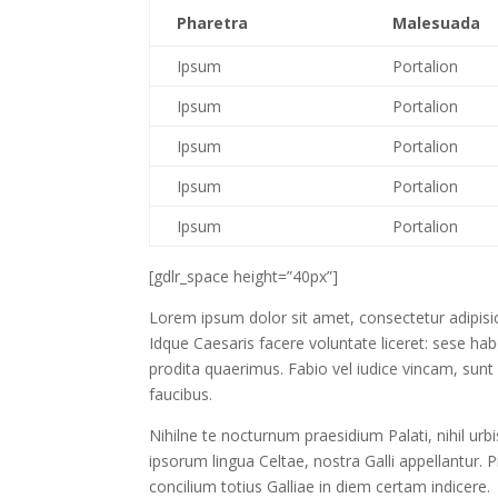
Pharetra
Malesuada
Ipsum
Portalion
Ipsum
Portalion
Ipsum
Portalion
Ipsum
Portalion
Ipsum
Portalion
[gdlr_space height=”40px”]
Lorem ipsum dolor sit amet, consectetur adipisic
Idque Caesaris facere voluntate liceret: sese h
prodita quaerimus. Fabio vel iudice vincam, sunt 
faucibus.
Nihilne te nocturnum praesidium Palati, nihil urb
ipsorum lingua Celtae, nostra Galli appellantur. 
concilium totius Galliae in diem certam indicere.