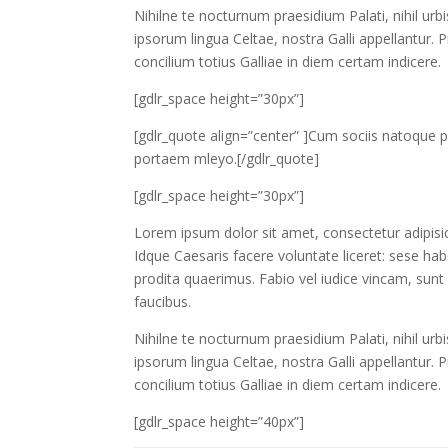
Nihilne te nocturnum praesidium Palati, nihil urb
ipsorum lingua Celtae, nostra Galli appellantur. 
concilium totius Galliae in diem certam indicere.
[gdlr_space height=”30px”]
[gdlr_quote align=”center” ]Cum sociis natoque p
portaem mleyo.[/gdlr_quote]
[gdlr_space height=”30px”]
Lorem ipsum dolor sit amet, consectetur adipisic
Idque Caesaris facere voluntate liceret: sese h
prodita quaerimus. Fabio vel iudice vincam, sunt 
faucibus.
Nihilne te nocturnum praesidium Palati, nihil urb
ipsorum lingua Celtae, nostra Galli appellantur. 
concilium totius Galliae in diem certam indicere.
[gdlr_space height=”40px”]