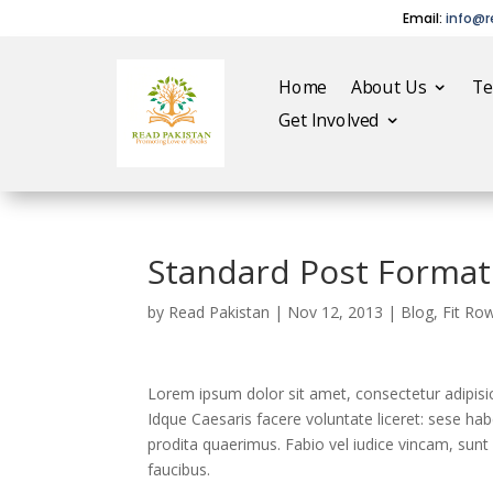
Email:
info@r
Home
About Us
T
Get Involved
Standard Post Format 
by
Read Pakistan
|
Nov 12, 2013
|
Blog
,
Fit Ro
Lorem ipsum dolor sit amet, consectetur adipisic
Idque Caesaris facere voluntate liceret: sese h
prodita quaerimus. Fabio vel iudice vincam, sunt 
faucibus.