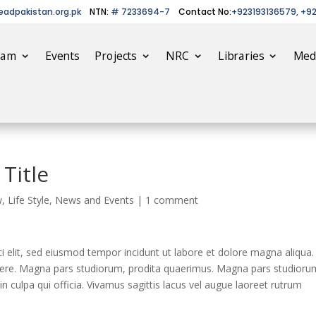
eadpakistan.org.pk
NTN:
# 7233694-7
Contact No:
+923193136579, +9
eam
Events
Projects
NRC
Libraries
Med
Title
w
,
Life Style
,
News and Events
|
1 comment
i elit, sed eiusmod tempor incidunt ut labore et dolore magna aliqua.
abere. Magna pars studiorum, prodita quaerimus. Magna pars studioru
in culpa qui officia. Vivamus sagittis lacus vel augue laoreet rutrum