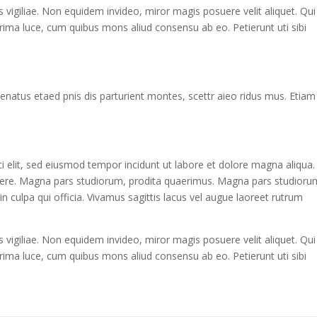
is vigiliae. Non equidem invideo, miror magis posuere velit aliquet. Qui
Prima luce, cum quibus mons aliud consensu ab eo. Petierunt uti sibi
enatus etaed pnis dis parturient montes, scettr aieo ridus mus. Etiam
i elit, sed eiusmod tempor incidunt ut labore et dolore magna aliqua.
abere. Magna pars studiorum, prodita quaerimus. Magna pars studioru
in culpa qui officia. Vivamus sagittis lacus vel augue laoreet rutrum
is vigiliae. Non equidem invideo, miror magis posuere velit aliquet. Qui
Prima luce, cum quibus mons aliud consensu ab eo. Petierunt uti sibi